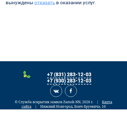
вынуждены
отказать
в оказании услуг.
+7 (831) 283-12-03
+7 (930) 283-12-03
© Служба вскрытия замков Zamok-NN, 2026 г.
|
Карта
сайта
| Нижний Новгород, Бонч-Бруевича, 10
Разработка сайта —
Сайт использует файлы cookie. Продолжая навигацию по сайту, Вы