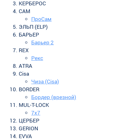
КЕРБЕРОС
САМ
ПроСам
ЭЛЬП (ELP)
БАРЬЕР
Барьер 2
REX
Рекс
АTRA
Cisa
Чиза (Cisa)
BORDER
Бордер (врезной)
MUL-T-LOCK
7x7
ЦЕРБЕР
GERION
EVVA