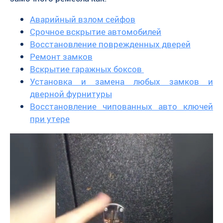
Аварийный взлом сейфов
Срочное вскрытие автомобилей
Восстановление поврежденных дверей
Ремонт замков
Вскрытие гаражных боксов
Установка и замена любых замков и
дверной фурнитуры
Восстановление чипованных авто ключей
при утере