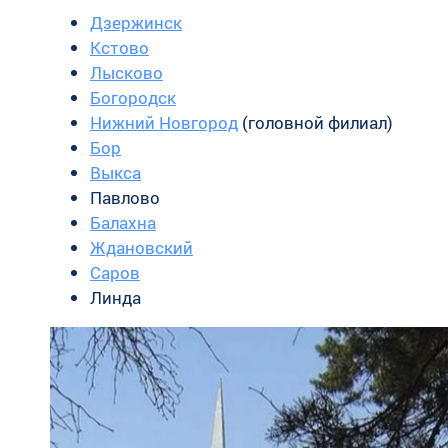
Дзержинск
Кстово
Лысково
Богородск
Нижний Новгород
(головной филиал)
Бор
Выкса
Павлово
Балахна
Ждановский
Саров
Линда