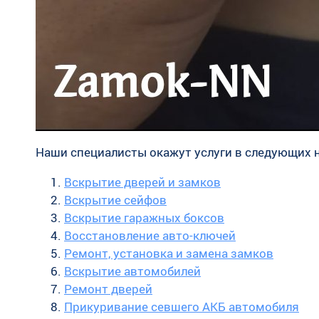
Наши специалисты окажут услуги в следующих 
Вскрытие дверей и замков
Вскрытие сейфов
Вскрытие гаражных боксов
Восстановление авто-ключей
Ремонт, установка и замена замков
Вскрытие автомобилей
Ремонт дверей
Прикуривание севшего АКБ автомобиля