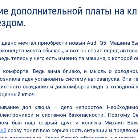
е дополнительной платы на клю
ездом.
, давно мечтал приобрести новый Audi Q5. Машина бы
аконец-то мечта сбылась, и вот он стоит перед автос
едь теперь у него есть именно та машина, о которой он
 комфорте. Ведь зима близко, и мысль о холодно
озникла идея установить систему автозапуска. Эта те
приятного ожидания и дискомфорта сидя в холодной 
оценный ключ.
сывание доп ключа — дело непростое. Необходим
электроникой и системой безопасности. Поэтому Се
ером был наш старый друг и коллега Михаил Ва
чей
сразу понял всю серьезность ситуации и предлож
и автозапуска. Когда Сергей обращался к дилерам, 