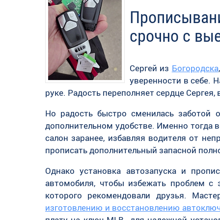
Прописывани
срочно с вы
Сергей из
Богородска
уверенности в себе. Н
руке. Радость переполняет сердце Сергея, в
Но радость быстро сменилась заботой о
дополнительном удобстве. Именно тогда в
салон заранее, избавляя водителя от не
прописать дополнительный запасной полн
Однако установка автозапуска и пропи
автомобиля, чтобы избежать проблем с 
которого рекомендовали друзья. Маст
изготовлению и восстановлению автоклю
плату на ключ MLB для надежной установк