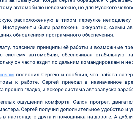
этому автомобилю невозможно, но для Русского чело
скую, расположенную в тихом переулке неподалеку 
 Инструменты были разложены аккуратно, схемы ав
дних обновлениях программного обеспечения.
лату, пояснили принципы её работы и возможные пр
ю систему автомобиля, обеспечивая стабильную р
кольку он часто ездит по дальним командировкам и не 
лючам
позвонил Сергею и сообщил, что работа заве
отовы к работе. Сергей приехал в назначенное вр
 прошла гладко, и вскоре система автозапуска зараб
теплых ощущений комфорта. Салон прогрет, двигатель
мастера, Сергей получил дополнительное удобство и у
 в настоящего друга и помощника на дороге. А дубли