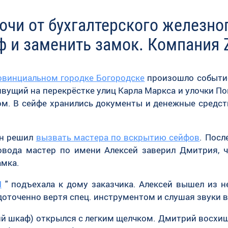
ючи от бухгалтерского железно
ф и заменить замок. Компания 
овинциальном городке Богородске
произошло событие
вущий на перекрёстке улиц Карла Маркса и улочки По
м. В сейфе хранились документы и денежные средств
он решил
вызвать мастера по вскрытию сейфов
. Посл
овода мастер по имени Алексей заверил Дмитрия, 
амка.
N
" подъехала к дому заказчика. Алексей вышел из н
едоточенно вертя спец. инструментом и слушая звуки 
ий шкаф) открылся с легким щелчком. Дмитрий восхищ