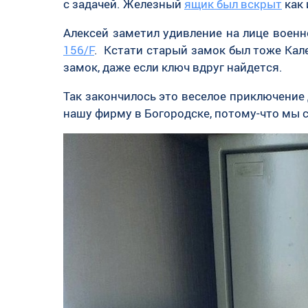
с задачей. Железный
ящик был вскрыт
как 
Алексей заметил удивление на лице воен
156/F
. Кстати старый замок был тоже Кал
замок, даже если ключ вдруг найдется.
Так закончилось это веселое приключение
нашу фирму в Богородске, потому-что мы с