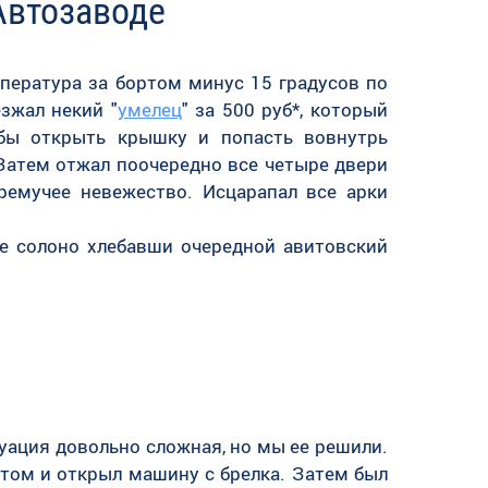
Автозаводе
мпература за бортом минус 15 градусов по
езжал некий "
умелец
" за 500 руб*, который
обы открыть крышку и попасть вовнутрь
Затем отжал поочередно все четыре двери
ремучее невежество. Исцарапал все арки
не солоно хлебавши очередной авитовский
уация довольно сложная, но мы ее решили.
том и открыл машину с брелка. Затем был