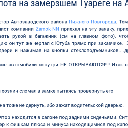
пота на замерзшем Туареге на 
ектор Автозаводского района
Нижнего Новгорода
. Те
алист компании
Zamok-NN
приехал на эту заявку, при
езть рукой в багажник (см на главном фото), чт
цию он тут же черпал с Ютуба прямо при заказчике. 
двери и нажимая на кнопки стеклоподъемников....д
кие автомобили изнутри НЕ ОТКРЫВАЮТСЯ!!!! Итак 
 хозяин сломал в замке пытаясь провернуть его.
на тоже не дернуть, ибо зажат водительской дверью.
ятор находится в салоне под задними сиденьями. Сит
ер к фишкам плюса и минуса находящимися под капо